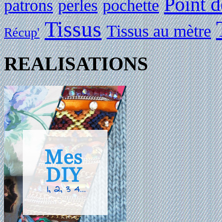
Point d
patrons
perles
pochette
Tissus
Tissus au mètre
Récup'
REALISATIONS