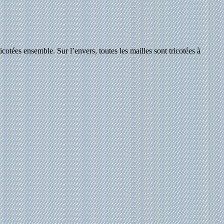
ricotées ensemble. Sur l’envers, toutes les mailles sont tricotées à