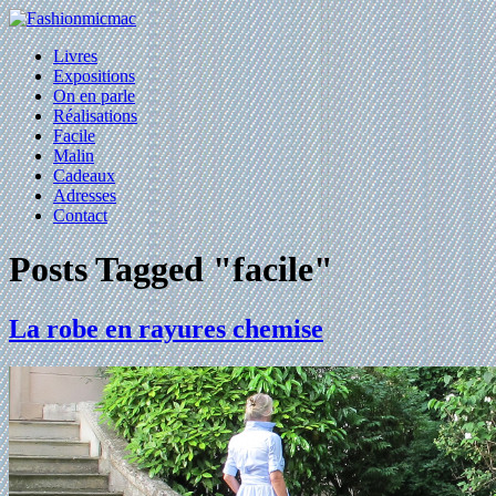
Livres
Expositions
On en parle
Réalisations
Facile
Malin
Cadeaux
Adresses
Contact
Posts Tagged "facile"
La robe en rayures chemise