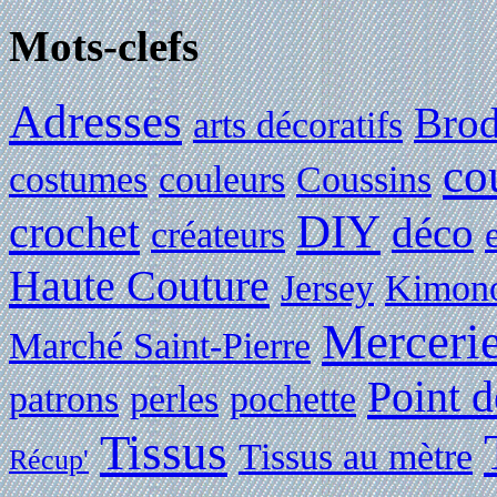
Mots-clefs
Adresses
Brod
arts décoratifs
co
costumes
couleurs
Coussins
DIY
crochet
déco
créateurs
Haute Couture
Jersey
Kimon
Merceri
Marché Saint-Pierre
Point d
patrons
perles
pochette
Tissus
Tissus au mètre
Récup'