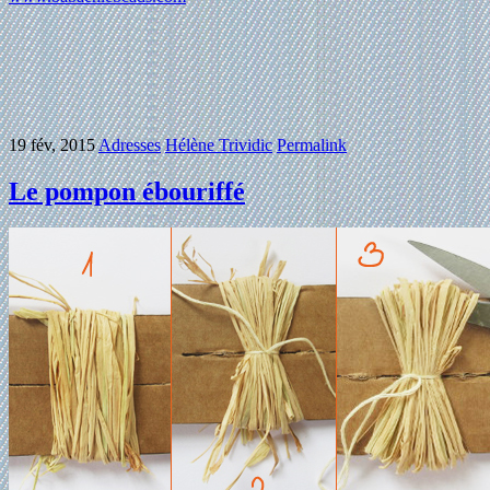
19 fév, 2015
Adresses
Hélène Trividic
Permalink
Le pompon ébouriffé