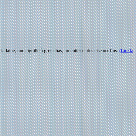
a laine, une aiguille à gros chas, un cutter et des ciseaux fins.
(Lire la