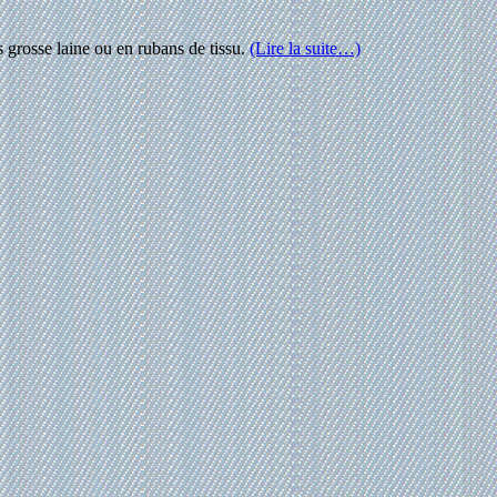
s grosse laine ou en rubans de tissu.
(Lire la suite…)