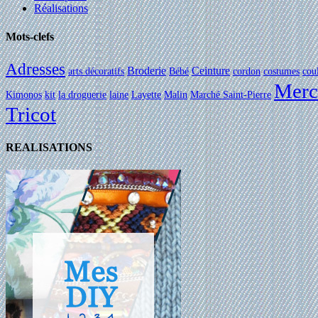
Réalisations
Mots-clefs
Adresses
Broderie
Ceinture
arts décoratifs
Bébé
cordon
costumes
cou
Merc
Kimonos
kit
la droguerie
laine
Layette
Malin
Marché Saint-Pierre
Tricot
REALISATIONS