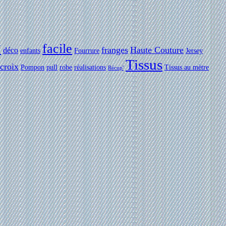
facile
Y
franges
Haute Couture
déco
enfants
Fourrure
Jersey
Tissus
 croix
Pompon
pull
robe
réalisations
Tissus au mètre
Récup'