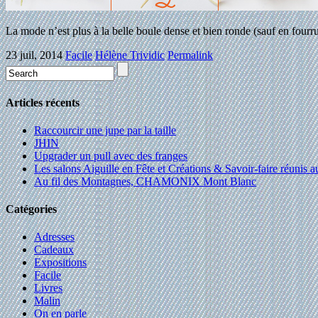
La mode n’est plus à la belle boule dense et bien ronde (sauf en fourru
23 juil, 2014
Facile
Hélène Trividic
Permalink
Articles récents
Raccourcir une jupe par la taille
JHIN
Upgrader un pull avec des franges
Les salons Aiguille en Fête et Créations & Savoir-faire réunis 
Au fil des Montagnes, CHAMONIX Mont Blanc
Catégories
Adresses
Cadeaux
Expositions
Facile
Livres
Malin
On en parle