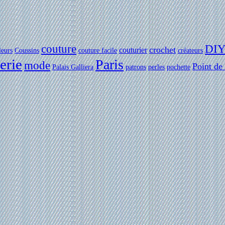
couture
DI
crochet
couturier
leurs
Coussins
couture facile
créateurs
erie
Paris
mode
Point de
Palais Galliera
patrons
perles
pochette