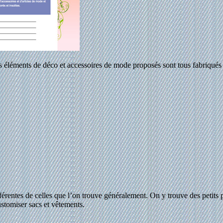
its éléments de déco et accessoires de mode proposés sont tous fabriqués
ifférentes de celles que l’on trouve généralement. On y trouve des petits
ustomiser sacs et vêtements.