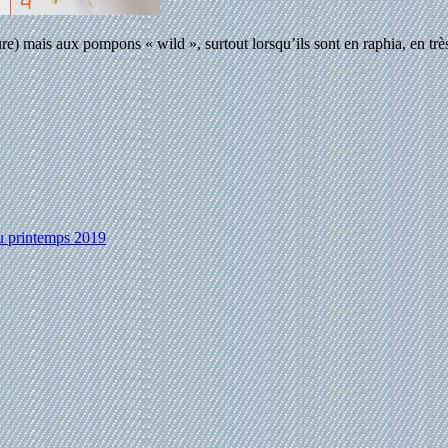
re) mais aux pompons « wild », surtout lorsqu’ils sont en raphia, en trè
au printemps 2019