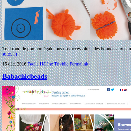
Tout rond, le pompon égaie tous nos accessoires, des bonnets aux panier
suite…)
15 déc, 2016
Facile
Hélène Trividic
Permalink
Babachicbeads