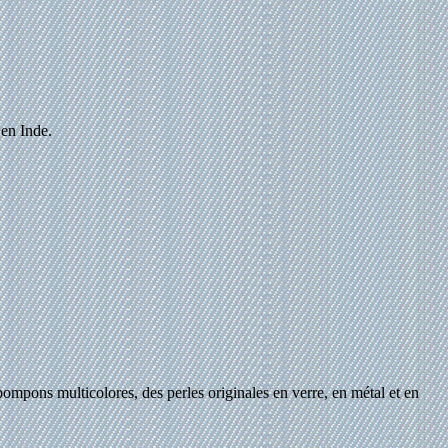
 en Inde.
 pompons multicolores, des perles originales en verre, en métal et en