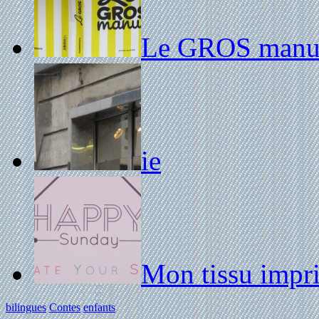
Le GROS manuel
ie
Mon tissu impri
bilingues
Contes
enfants