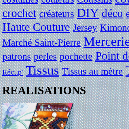
DIY
crochet
déco
créateurs
Haute Couture
Jersey
Kimon
Merceri
Marché Saint-Pierre
Point d
patrons
perles
pochette
Tissus
Tissus au mètre
Récup'
REALISATIONS