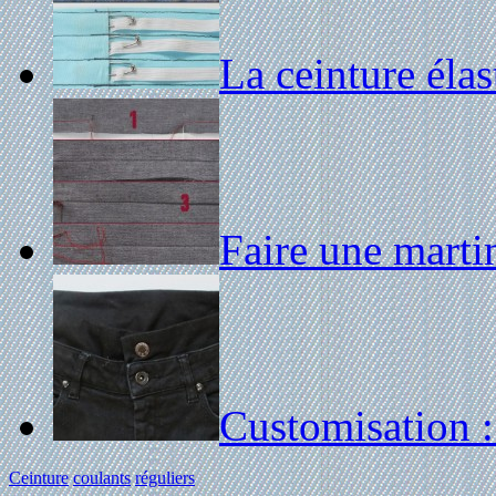
La ceinture élas
Faire une marti
Customisation : 
Ceinture
coulants
réguliers