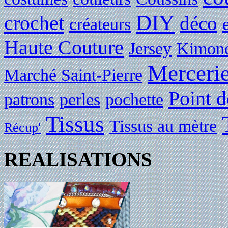
DIY
crochet
déco
créateurs
Haute Couture
Jersey
Kimon
Merceri
Marché Saint-Pierre
Point d
patrons
perles
pochette
Tissus
Tissus au mètre
Récup'
REALISATIONS