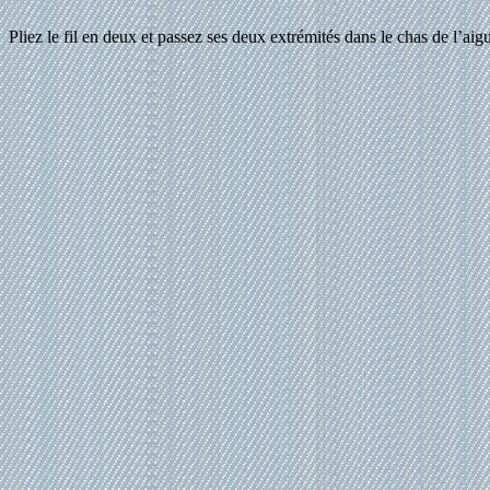
Pliez le fil en deux et passez ses deux extrémités dans le chas de l’aigu