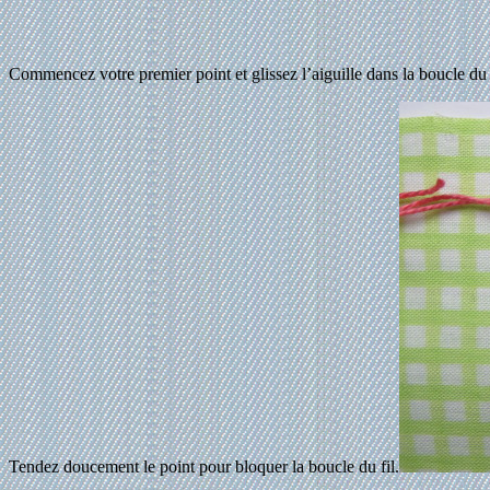
Commencez votre premier point et glissez l’aiguille dans la boucle du f
Tendez doucement le point pour bloquer la boucle du fil.