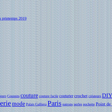
au printemps 2019
couture
DI
crochet
couturier
leurs
Coussins
couture facile
créateurs
erie
Paris
mode
Point de
Palais Galliera
patrons
perles
pochette