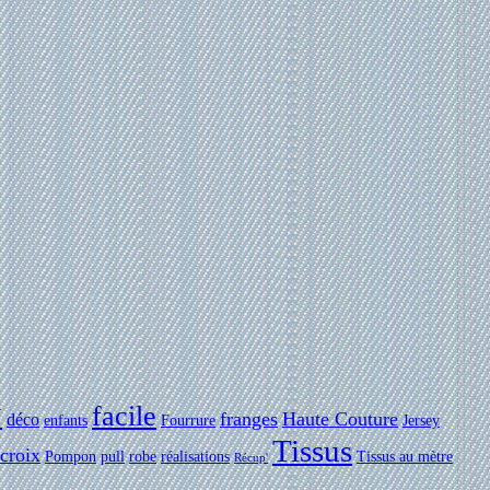
facile
Y
franges
Haute Couture
déco
enfants
Fourrure
Jersey
Tissus
 croix
Pompon
pull
robe
réalisations
Tissus au mètre
Récup'