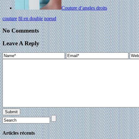
Couture d’angles droits
couture
fil en double
noeud
No Comments
Leave A Reply
Articles récents