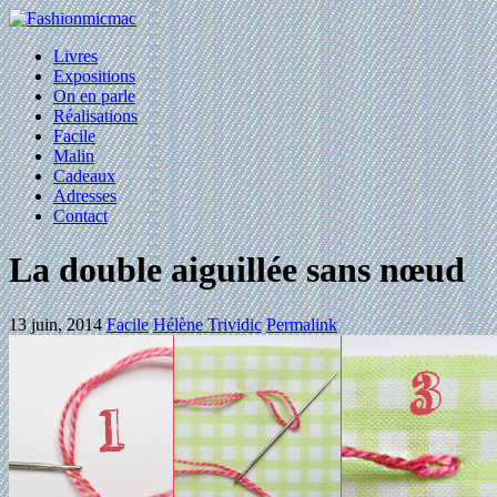
Livres
Expositions
On en parle
Réalisations
Facile
Malin
Cadeaux
Adresses
Contact
La double aiguillée sans nœud
13 juin, 2014
Facile
Hélène Trividic
Permalink