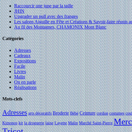
Raccourcir une jupe par la taille
JHIN
Upgrader un pull avec des franges
Les salons Aiguille en Fête et Créations & Savoir-faire réunis 
Au fil des Montagnes, CHAMONIX Mont Blanc
Catégories
Adresses
Cadeaux
Expositions
Facile
Livres
Malin
On en parle
Réalisations
Mots-clefs
Adresses
Broderie
Ceinture
arts décoratifs
Bébé
cordon
costumes
cou
Merc
Kimonos
kit
la droguerie
laine
Layette
Malin
Marché Saint-Pierre
Tricot