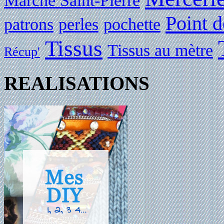
Marché Saint-Pierre
Point d
patrons
perles
pochette
Tissus
Tissus au mètre
Récup'
REALISATIONS