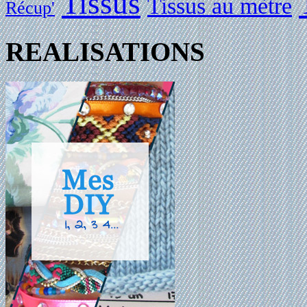
Tissus
Tissus au mètre
Récup'
REALISATIONS