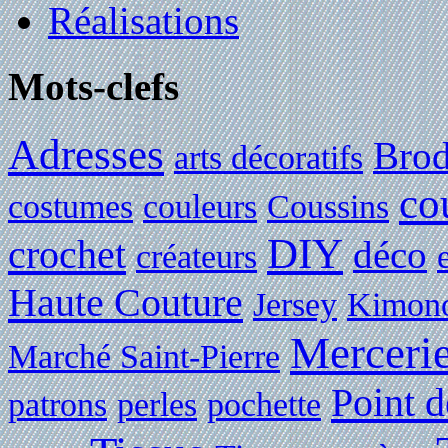
Réalisations
Mots-clefs
Adresses
Brod
arts décoratifs
co
costumes
couleurs
Coussins
DIY
crochet
déco
créateurs
Haute Couture
Jersey
Kimon
Merceri
Marché Saint-Pierre
Point d
patrons
perles
pochette