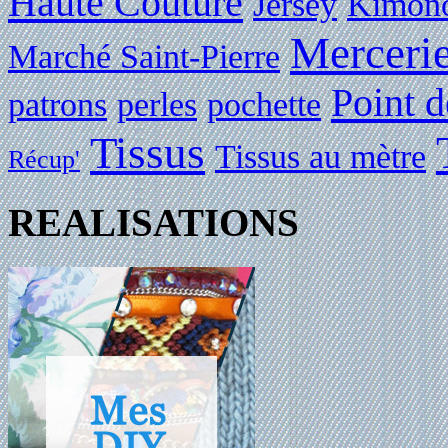
Haute Couture
Jersey
Kimon
Merceri
Marché Saint-Pierre
Point d
patrons
perles
pochette
Tissus
Tissus au mètre
Récup'
REALISATIONS