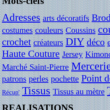
Mots-clefs
Adresses
Brod
arts décoratifs
co
costumes
couleurs
Coussins
DIY
crochet
déco
créateurs
Haute Couture
Jersey
Kimon
Merceri
Marché Saint-Pierre
Point d
patrons
perles
pochette
Tissus
Tissus au mètre
Récup'
REALISATIONS