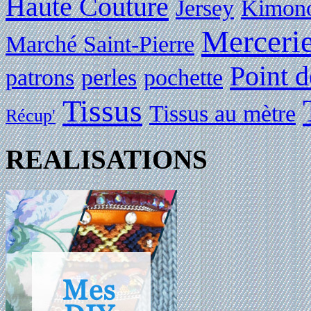
Haute Couture
Jersey
Kimon
Merceri
Marché Saint-Pierre
Point d
patrons
perles
pochette
Tissus
Tissus au mètre
Récup'
REALISATIONS