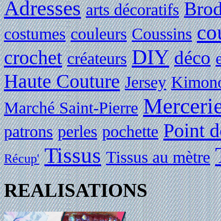
Adresses
Brod
arts décoratifs
co
costumes
couleurs
Coussins
DIY
crochet
déco
créateurs
Haute Couture
Jersey
Kimon
Merceri
Marché Saint-Pierre
Point d
patrons
perles
pochette
Tissus
Tissus au mètre
Récup'
REALISATIONS