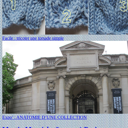
Facile : tricoter une torsade simple
Expo’ : ANATOMIE D’UNE COLLECTION