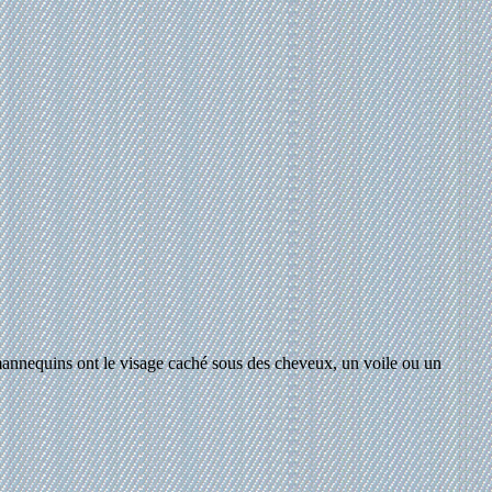
es mannequins ont le visage caché sous des cheveux, un voile ou un