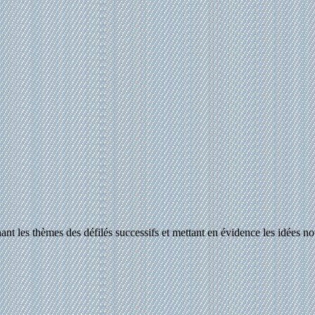
nt les thèmes des défilés successifs et mettant en évidence les idées no