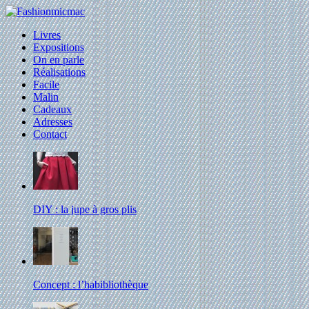
Livres
Expositions
On en parle
Réalisations
Facile
Malin
Cadeaux
Adresses
Contact
DIY : la jupe à gros plis
Concept : l’habibliothèque