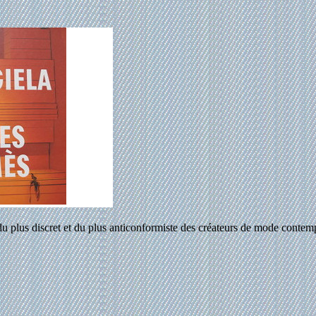
u plus discret et du plus anticonformiste des créateurs de mode contem