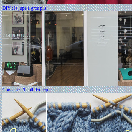
DIY : la jupe à gros plis
Concept : l’habibliothèque