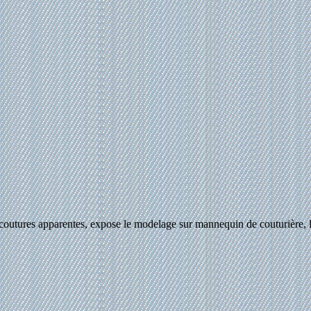
t coutures apparentes, expose le modelage sur mannequin de couturière, 