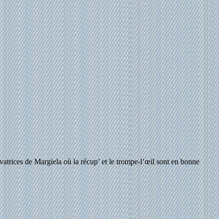
vatrices de Margiela où la récup’ et le trompe-l’œil sont en bonne