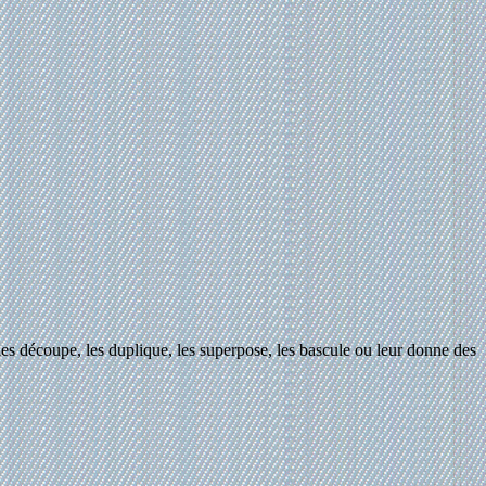
les découpe, les duplique, les superpose, les bascule ou leur donne des