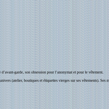
’avant-garde, son obsession pour l’anonymat et pour le vêtement.
 univers (atelier, boutiques et étiquettes vierges sur ses vêtements). S