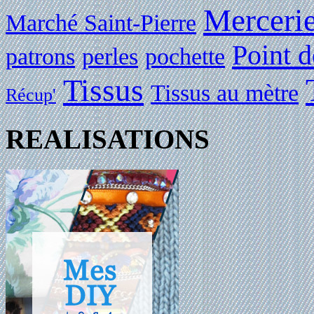
Merceri
Marché Saint-Pierre
Point d
patrons
perles
pochette
Tissus
Tissus au mètre
Récup'
REALISATIONS