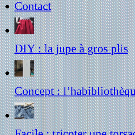
Contact
DIY : la jupe à gros plis
Concept : l’habibliothèq
Facile : tricoter une tors