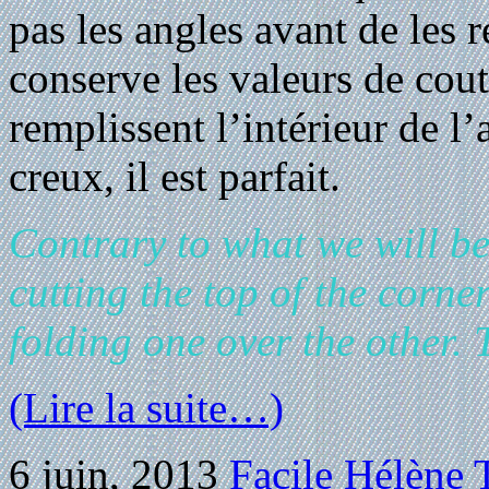
pas les angles avant de les r
conserve les valeurs de cout
remplissent l’intérieur de l
creux, il est parfait.
Contrary to what we will be
cutting the top of the corner
folding one over the other. T
(Lire la suite…)
6 juin, 2013
Facile
Hélène T