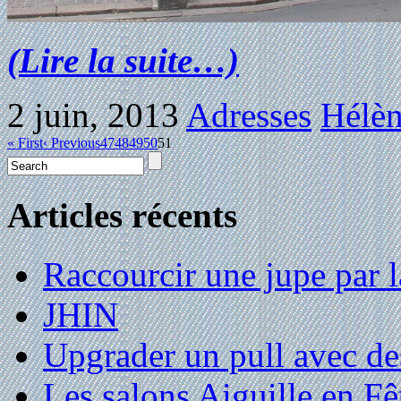
(Lire la suite…)
2 juin, 2013
Adresses
Hélèn
« First
‹ Previous
47
48
49
50
51
Articles récents
Raccourcir une jupe par la
JHIN
Upgrader un pull avec de
Les salons Aiguille en Fê