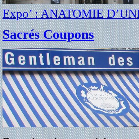
Expo’ : ANATOMIE D’U
Sacrés Coupons