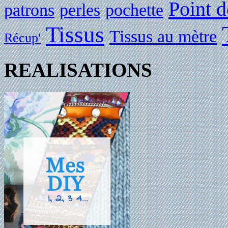
Point d
patrons
perles
pochette
Tissus
Tissus au mètre
Récup'
REALISATIONS