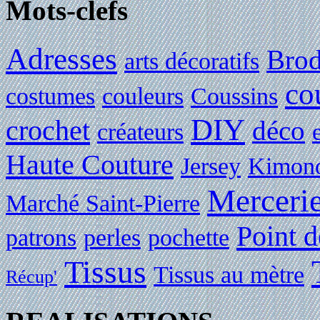
Mots-clefs
Adresses
Brod
arts décoratifs
co
costumes
couleurs
Coussins
DIY
crochet
déco
créateurs
Haute Couture
Jersey
Kimon
Merceri
Marché Saint-Pierre
Point d
patrons
perles
pochette
Tissus
Tissus au mètre
Récup'