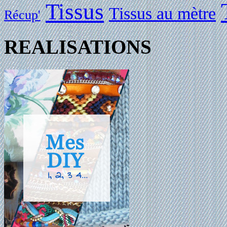
Tissus
Tissus au mètre
Récup'
REALISATIONS