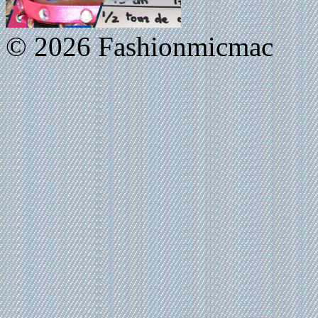
© 2026 Fashionmicmac