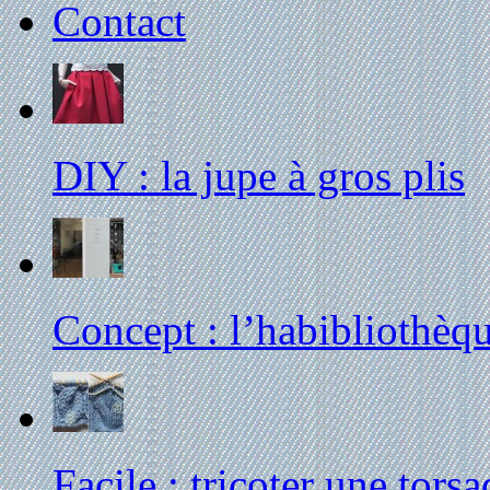
Contact
DIY : la jupe à gros plis
Concept : l’habibliothèq
Facile : tricoter une tors