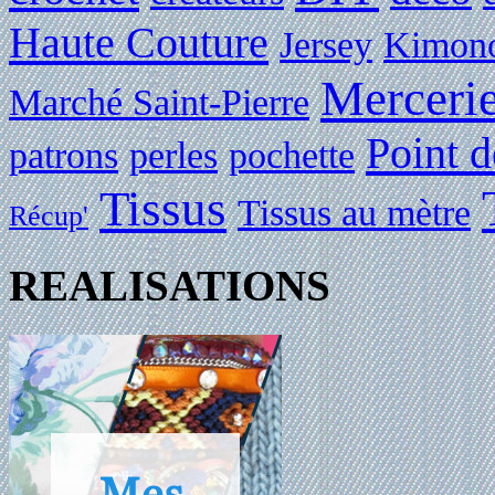
Haute Couture
Jersey
Kimon
Merceri
Marché Saint-Pierre
Point d
patrons
perles
pochette
Tissus
Tissus au mètre
Récup'
REALISATIONS