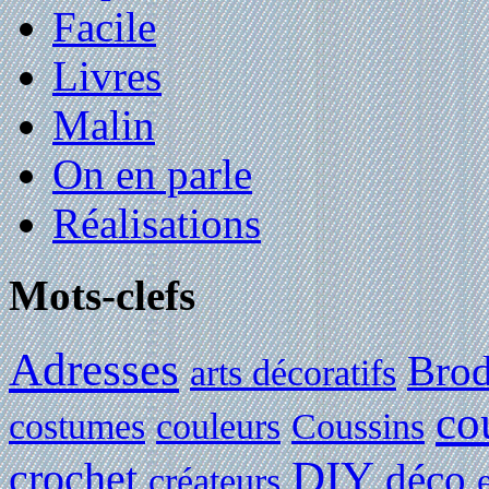
Facile
Livres
Malin
On en parle
Réalisations
Mots-clefs
Adresses
Brod
arts décoratifs
co
costumes
couleurs
Coussins
DIY
crochet
déco
créateurs