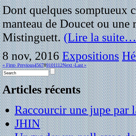
Dont quelques somptueux 
manteau de Doucet ou une r
Mistinguett.
(Lire la suite…
8 nov, 2016
Expositions
Hé
« First
‹ Previous
4
5
6
7
8
9
10
11
12
Next ›
Last »
Articles récents
Raccourcir une jupe par la
JHIN