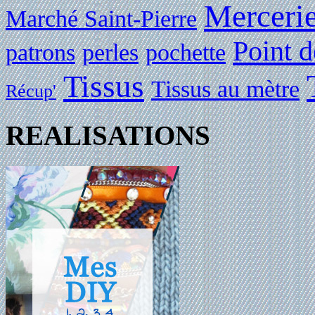
Merceri
Marché Saint-Pierre
Point d
patrons
perles
pochette
Tissus
Tissus au mètre
Récup'
REALISATIONS