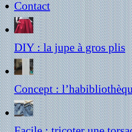
Contact
DIY : la jupe à gros plis
Concept : l’habibliothèq
Facile : tricoter une tors