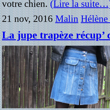
votre chien.
(Lire la suite…
21 nov, 2016
Malin
Hélène 
La jupe trapèze récup’ 