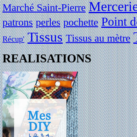
Merceri
Marché Saint-Pierre
Point d
patrons
perles
pochette
Tissus
Tissus au mètre
Récup'
REALISATIONS