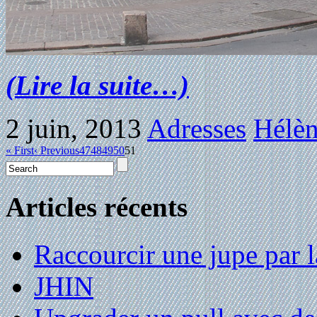
(Lire la suite…)
2 juin, 2013
Adresses
Hélèn
« First
‹ Previous
47
48
49
50
51
Articles récents
Raccourcir une jupe par la
JHIN