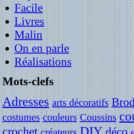
Facile
Livres
Malin
On en parle
Réalisations
Mots-clefs
Adresses
Brod
arts décoratifs
co
costumes
couleurs
Coussins
DIY
crochet
déco
créateurs