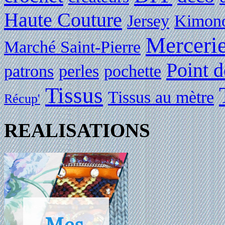
Haute Couture
Jersey
Kimon
Merceri
Marché Saint-Pierre
Point d
patrons
perles
pochette
Tissus
Tissus au mètre
Récup'
REALISATIONS