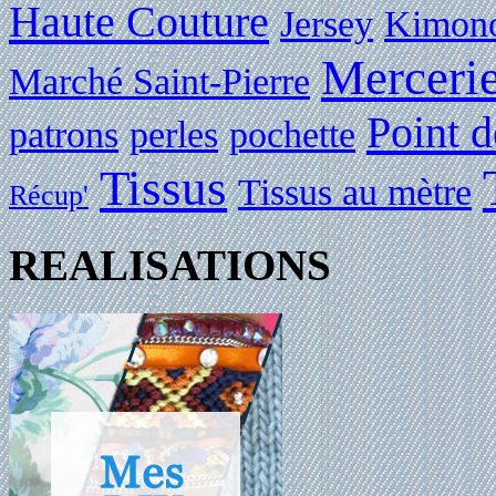
Haute Couture
Jersey
Kimon
Merceri
Marché Saint-Pierre
Point d
patrons
perles
pochette
Tissus
Tissus au mètre
Récup'
REALISATIONS