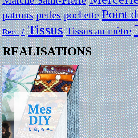
Marché Saint-Pierre
Point d
patrons
perles
pochette
Tissus
Tissus au mètre
Récup'
REALISATIONS