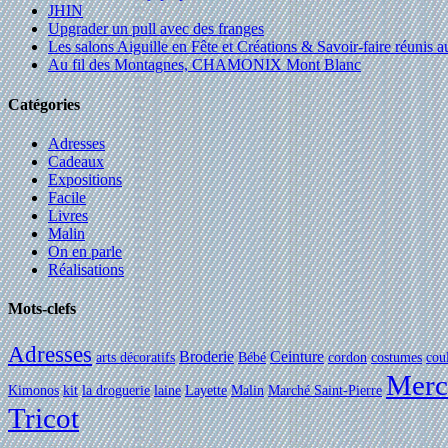
JHIN
Upgrader un pull avec des franges
Les salons Aiguille en Fête et Créations & Savoir-faire réunis 
Au fil des Montagnes, CHAMONIX Mont Blanc
Catégories
Adresses
Cadeaux
Expositions
Facile
Livres
Malin
On en parle
Réalisations
Mots-clefs
Adresses
Broderie
Ceinture
arts décoratifs
Bébé
cordon
costumes
cou
Merc
Kimonos
kit
la droguerie
laine
Layette
Malin
Marché Saint-Pierre
Tricot