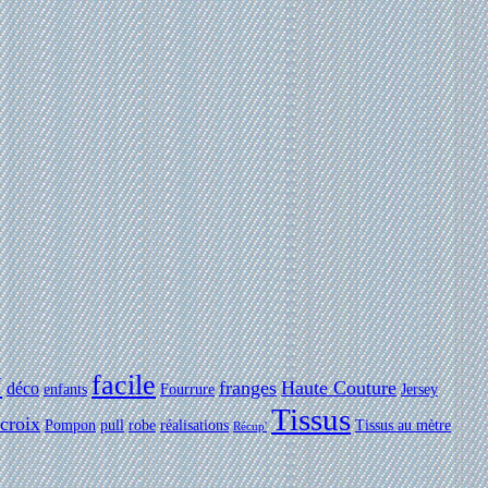
facile
Y
franges
Haute Couture
déco
enfants
Fourrure
Jersey
Tissus
 croix
Pompon
pull
robe
réalisations
Tissus au mètre
Récup'