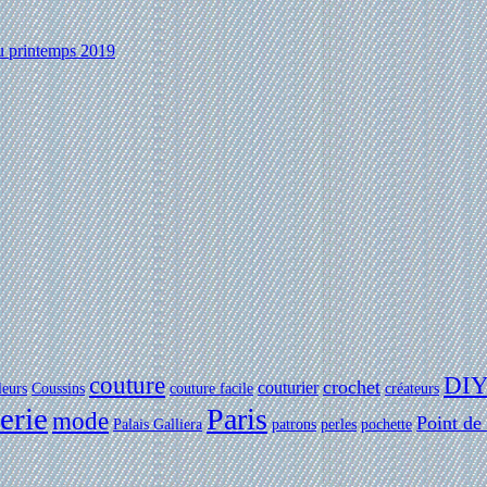
au printemps 2019
couture
DI
crochet
couturier
leurs
Coussins
couture facile
créateurs
erie
Paris
mode
Point de
Palais Galliera
patrons
perles
pochette