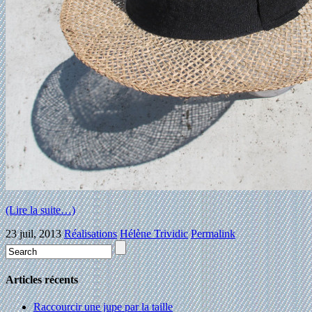
(Lire la suite…)
23 juil, 2013
Réalisations
Hélène Trividic
Permalink
Articles récents
Raccourcir une jupe par la taille