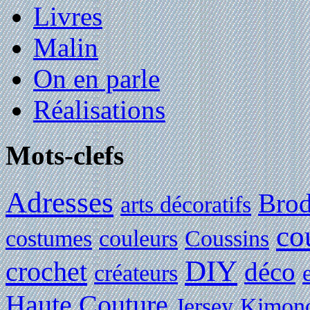
Livres
Malin
On en parle
Réalisations
Mots-clefs
Adresses
Brod
arts décoratifs
co
costumes
couleurs
Coussins
DIY
crochet
déco
créateurs
Haute Couture
Jersey
Kimon