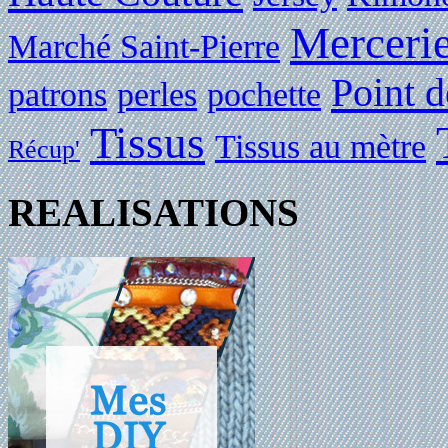
Merceri
Marché Saint-Pierre
Point d
patrons
perles
pochette
Tissus
Tissus au mètre
Récup'
REALISATIONS